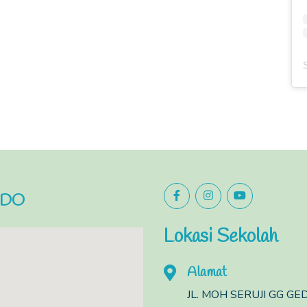
NDO
Lokasi Sekolah
Alamat
JL. MOH SERUJI GG GE