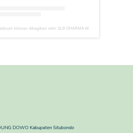
Sebuah kiriman dibagikan oleh SLB DHARMA WANITA STB (@slb.dwpstb)
DUNG DOWO Kabupaten Situbondo